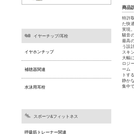
商品
特許取
た快
実現
騒音
イヤーチップ/耳栓
最高
う設計
イヤホンチップ
スキ
大幅
ロジ
ーム
補聴器関連
トす
静か
集中
水泳用耳栓
スポーツ&フィットネス
呼吸筋トレーナー関連