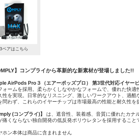
3ペアはこちら
OMPLY】コンプライから革新的な新素材が登場しました!!
ple AirPods Pro３（エアーポッズプロ） 第3世代対応イヤー
フォームを採用。柔らかくしなやかなフォームで、優れた快適性
久性を実現。日常的なリスニング、激しいワークアウト、過酷
を問わず、これらのイヤーチップは市場最高の性能と耐久性を
mply (コンプライ)】
は、遮音性、装着感、音質に優れたカナ
が痛くならない独自開発の低反発ポリウレタンを採用すること
ヤホン本体は商品に含まれません