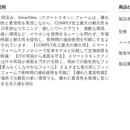
説明
商品
得済み、SmartSkin（スマートスキン）フォームは、優れ
製品名
適性と遮音性を実現しながら、COMPLY史上最大の耐久性を
。日常的なリスニング、激しいワークアウト、過酷な環境、
型番:
の多い環境など、イヤホンを使用するシーンを問わず、市場
の性能と耐久性を提供し、長時間の連続使用を可能にするよ
メーカ
されています。 【COMPLY史上最大の耐久性】 スマート
ンフォームテクノロジーで従来モデルと比較して交換頻度を
製造年
に軽減 【汗や耳垢から表面を守る】 スマートスキンテクノ
ーは汗や耳垢が表面を汚すのを防ぐ、初めての衛生的なフォ
製品重
 【柔らかくしなやかなフォーム】 さまざまな形の耳にフィッ
るフォームで長時間の連続使用を可能に 【優れた遮音性能】
な場所でも騒音の多い環境でも、優れた遮音性を発揮し音に
できる没入感を演出