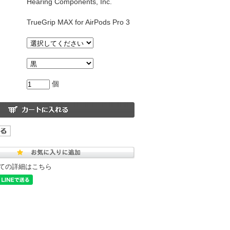
Hearing Components, Inc.
TrueGrip MAX for AirPods Pro 3
個
ての詳細はこちら