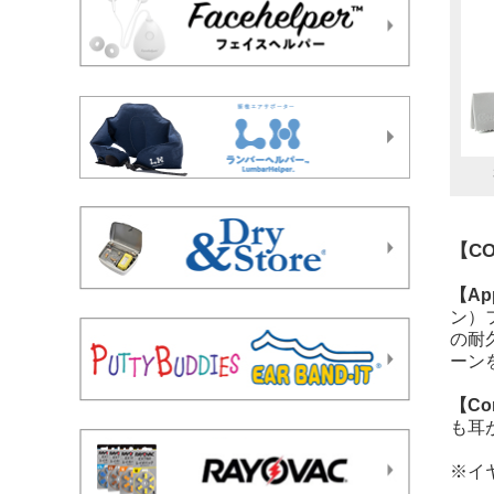
【C
【Ap
ン）
の耐
ーン
【Co
も耳
※イ