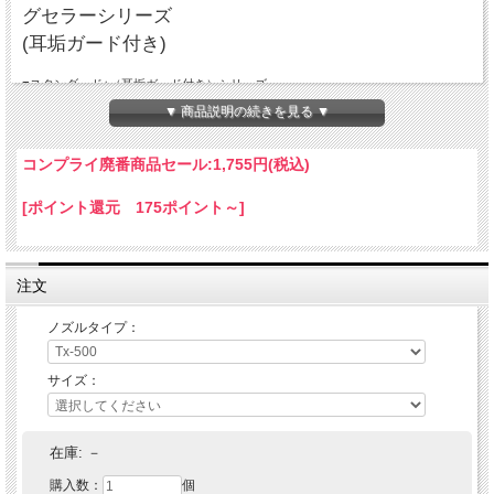
グセラーシリーズ
(耳垢ガード付き)
■スタンダード+（耳垢ガード付き）シリーズ
・周囲の雑音や音漏れを防ぐ快適なフィット感。耳穴の湾曲がゆるやかでも外れに
▼ 商品説明の続きを見る ▼
くい設計。
■コンプライの特徴
コンプライ廃番商品セール:
1,755円(税込)
○高音質 ○遮音性 ○フィット感 ○脱落防止
[ポイント還元 175ポイント～]
・コンプライイヤホンチップの素材である低反発ポリウレタンは、
シリコンより約30倍やわらかく、しかも体温で反応して伸縮する
ので耳穴に隙間なくフィットします。
・シリコンチップの約2倍雑音を遮音します。
注文
※パッケージデザイン・フィルターの色が画像と異なる場合があります。ご理解の
上ご購入ください。
ノズルタイプ：
サイズ：
在庫:
－
購入数：
個