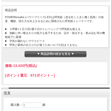
商品説明
POWERbreathe (パワーブリーズ) EX1は呼気筋（息を吐くときに働く筋肉）の強
度、機能、持久力を向上させるために開発された呼気筋トレーナーです。
■ ５呼吸×１日５回×週５日のトレーニングで呼気筋を鍛える
■ 加齢に伴い喉まわりの筋力も低下するため、話す・咳をする・飲み込む等の機
能低下に最適
■ 空気が漏れないマウスピース
■ 呼気と吸気の出入り口が違うためバルブが詰まりません
■ シンプルな構造で洗浄も簡単
■ 薬剤不使用
▼ 商品説明の続きを見る ▼
価格:
13,420円
(税込)
[ポイント還元 671ポイント～]
注文
購入数：
個